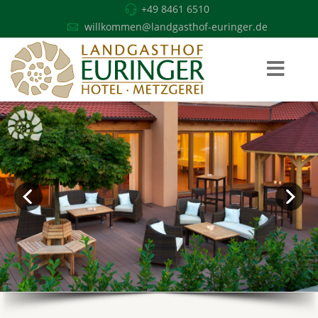
+49 8461 6510
willkommen@landgasthof-euringer.de