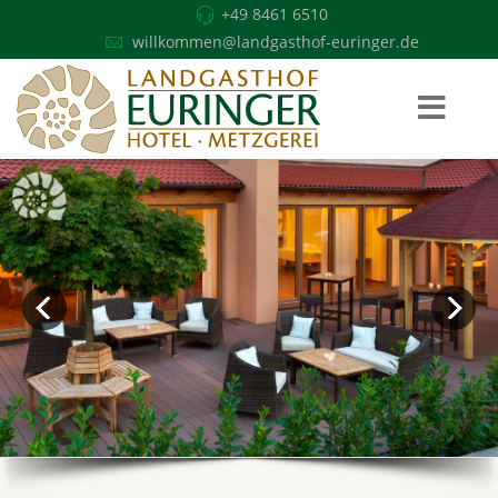
+49 8461 6510
willkommen@landgasthof-euringer.de