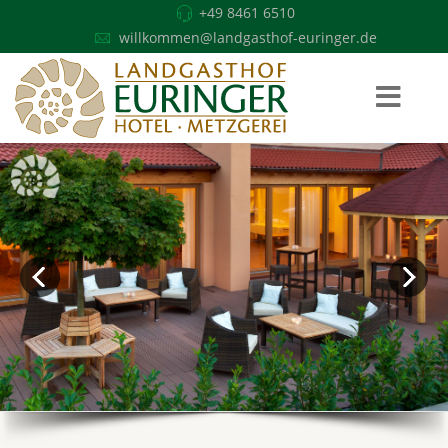
+49 8461 6510
willkommen@landgasthof-euringer.de