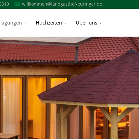
6510
willkommen@landgasthof-euringer.de
Tagungen
Hochzeiten
Über uns