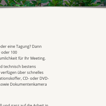
 oder eine Tagung? Dann
 oder 100
mlichkeit für Ihr Meeting.
d technisch bestens
d verfügen über schnelles
ationskoffer, CD- oder DVD-
r sowie Dokumentenkamera
l und ganz auf die Arbeit in