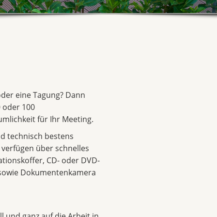
 oder eine Tagung? Dann
 oder 100
mlichkeit für Ihr Meeting.
d technisch bestens
d verfügen über schnelles
ationskoffer, CD- oder DVD-
r sowie Dokumentenkamera
l und ganz auf die Arbeit in