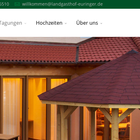
6510
willkommen@landgasthof-euringer.de
Tagungen
Hochzeiten
Über uns