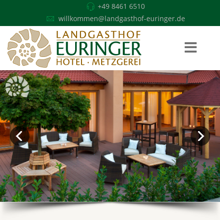
+49 8461 6510
willkommen@landgasthof-euringer.de