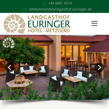
+49 8461 6510
willkommen@landgasthof-euringer.de