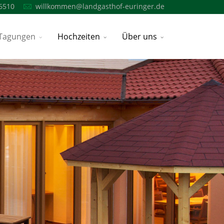
6510
willkommen@landgasthof-euringer.de
Tagungen
Hochzeiten
Über uns