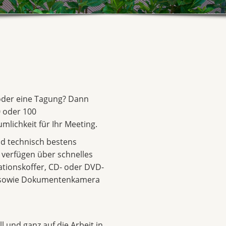
 oder eine Tagung? Dann
 oder 100
mlichkeit für Ihr Meeting.
d technisch bestens
d verfügen über schnelles
ationskoffer, CD- oder DVD-
r sowie Dokumentenkamera
l und ganz auf die Arbeit in