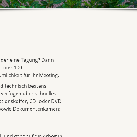
 oder eine Tagung? Dann
 oder 100
mlichkeit für Ihr Meeting.
d technisch bestens
d verfügen über schnelles
ationskoffer, CD- oder DVD-
r sowie Dokumentenkamera
l und ganz auf die Arbeit in