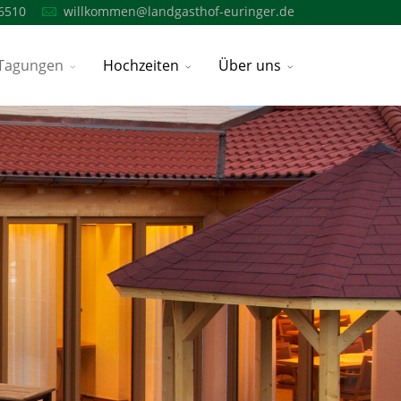
6510
willkommen@landgasthof-euringer.de
Tagungen
Hochzeiten
Über uns