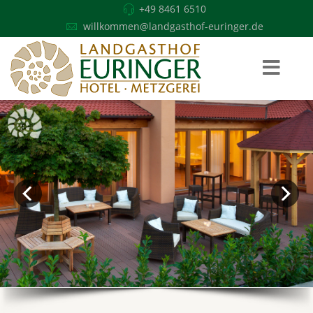
+49 8461 6510
willkommen@landgasthof-euringer.de