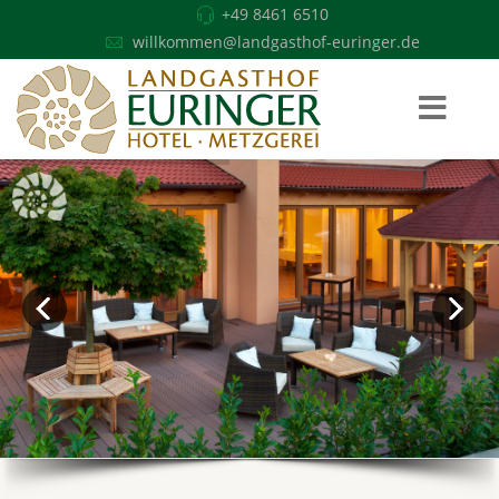
+49 8461 6510
willkommen@landgasthof-euringer.de