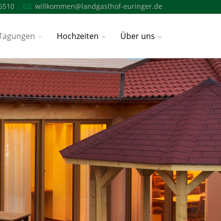
6510
willkommen@landgasthof-euringer.de
Tagungen
Hochzeiten
Über uns