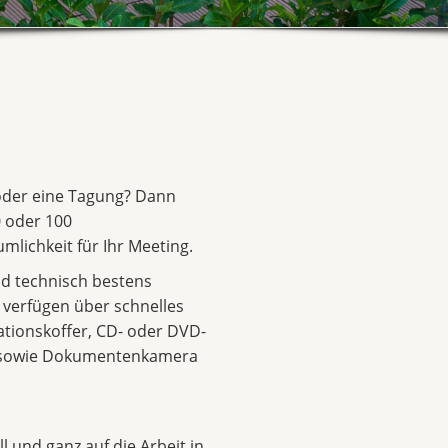
 oder eine Tagung? Dann
 oder 100
mlichkeit für Ihr Meeting.
d technisch bestens
d verfügen über schnelles
ationskoffer, CD- oder DVD-
r sowie Dokumentenkamera
l und ganz auf die Arbeit in