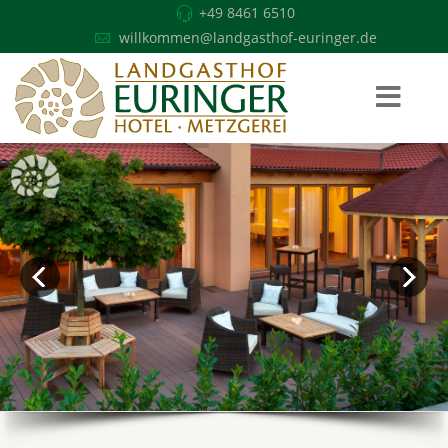
+49 8461 6510
willkommen@landgasthof-euringer.de