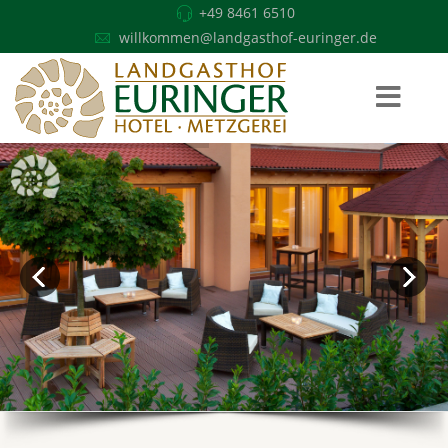
+49 8461 6510
willkommen@landgasthof-euringer.de