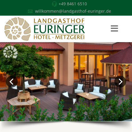
+49 8461 6510
willkommen@landgasthof-euringer.de