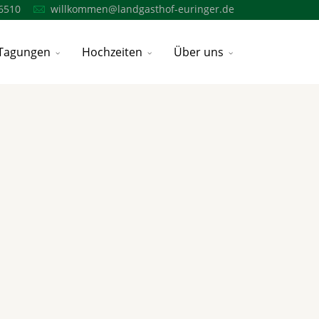
6510
willkommen@landgasthof-euringer.de
Tagungen
Hochzeiten
Über uns