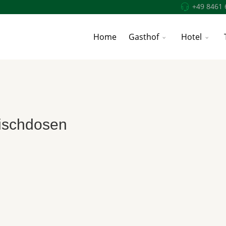
+49 8461 
Home
Gasthof
Hotel
eischdosen