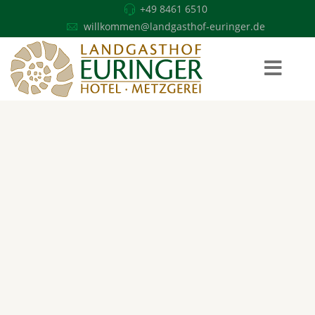
+49 8461 6510
willkommen@landgasthof-euringer.de