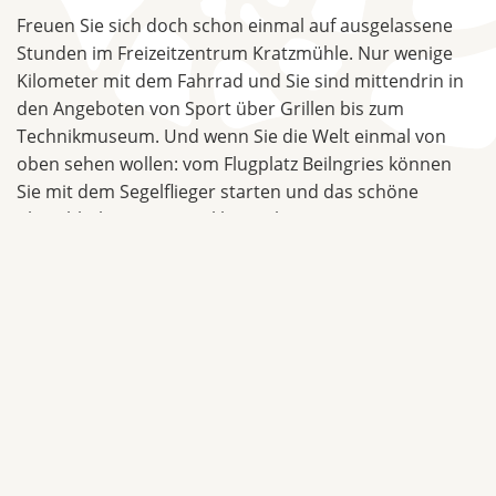
Freuen Sie sich doch schon einmal auf ausgelassene
Stunden im Freizeitzentrum Kratzmühle. Nur wenige
Kilometer mit dem Fahrrad und Sie sind mittendrin in
den Angeboten von Sport über Grillen bis zum
Technikmuseum. Und wenn Sie die Welt einmal von
oben sehen wollen: vom Flugplatz Beilngries können
Sie mit dem Segelflieger starten und das schöne
Altmühltal wie ein Vogel betrachten.
Oder Sie besuchen das Altmühltaler Mühlenmuseum
mit seiner über 535 Jahre alten Mühle, die auch heute
noch mit Wasserkraft voll funktionsfähig ist. Der Ort
Dietfurt wurde noch bis 1950 mit dem von dieser
Mühle generierten Strom versorgt. Sie sollten sich eine
Führung auf keinen Fall entgehen lassen, um wirklich
alle Geheimnisse dieses kulturellen Erbes zu erfahren.