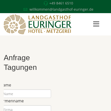
+49 8461 6510
willkommen@landgasthof-euringer.de
Anfrage
Tagungen
Name
Firmenname