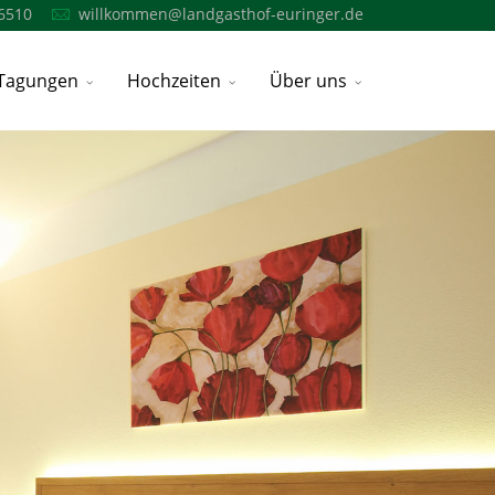
6510
willkommen@landgasthof-euringer.de
Tagungen
Hochzeiten
Über uns