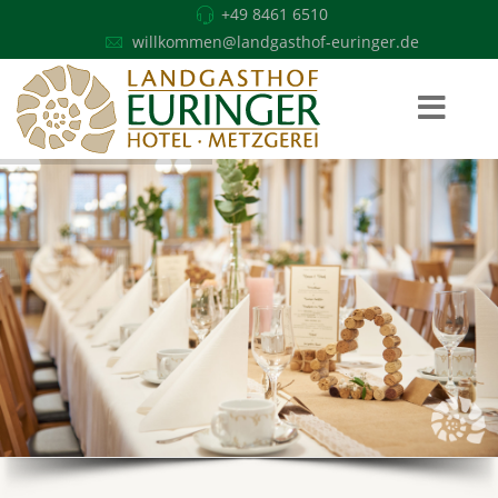
+49 8461 6510
willkommen@landgasthof-euringer.de