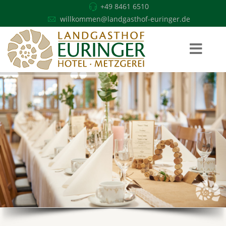
+49 8461 6510
willkommen@landgasthof-euringer.de