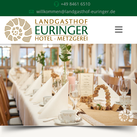
+49 8461 6510
willkommen@landgasthof-euringer.de