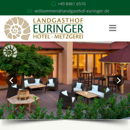
+49 8461 6510
willkommen@landgasthof-euringer.de